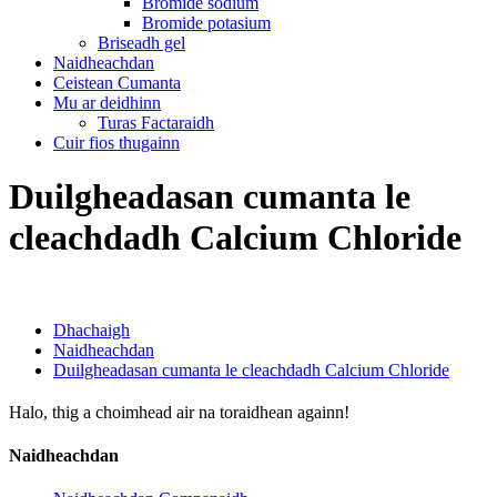
Bromide sodium
Bromide potasium
Briseadh gel
Naidheachdan
Ceistean Cumanta
Mu ar deidhinn
Turas Factaraidh
Cuir fios thugainn
Duilgheadasan cumanta le
cleachdadh Calcium Chloride
Dhachaigh
Naidheachdan
Duilgheadasan cumanta le cleachdadh Calcium Chloride
Halo, thig a choimhead air na toraidhean againn!
Naidheachdan