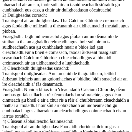
bharrachd air an sin, thoir sùil air an t-suidheachadh stòraidh gu
cunbhalach gus casg a chuir air duilgheadasan còcaireachd.
2) Duilgheadas corrach:
Tuairisgeul air an duilgheadas: Tha Calcium Chloride creimneach
agus faodaidh e milleadh a dhèanamh air uidheamachd meatailt agus
pìoban.
Fuasgladh: Tagh uidheamachd agus pìoban air an dèanamh de
stuthan a tha an aghaidh creimeadh agus thoir sùil air an t-
suidheachadh aca gu cunbhalach nuair a bhios iad gan
cleachdadh.Far a bheil e comasach, faodar àidseant fuasglaidh
seasmhach Calcium Chloride a chleachdadh gus a’ bhuaidh
creimneach air an uidheamachd a lughdachadh.
3) Cleachdadh duilgheadas smachd:
Tuairisgeul duilgheadas: Ann an cuid de thagraidhean, leithid
àidseant leigheis ann an gnìomhachas a’ bhidhe, bidh smachd air an
ìre cleachdaidh a’ fàs deatamach.
Fuasgladh: Nuair a bhios tu a 'cleachdadh Calcium Chloride, dèan
tomhas gu faiceallach a rèir feumalachdan sònraichte, agus dèan
cinnteach gu bheil e air a chur ris a rèir a' chuibhreann cleachdaidh a
thathar a 'moladh.Thoir sùil air obrachadh an uidheamachd gu
cunbhalach agus atharraich an cleachdadh gus coinneachadh ris an
iarrtas toraidh.
4) Cùisean sàbhailteachd àrainneachd:
Tuairisgeul air an duilgheadas: Faodaidh cloride cailcium gas a
leigeil ma sgaoil tron ​​​​phròiseas sgaoilidh, a bheir buaidh shònraichte