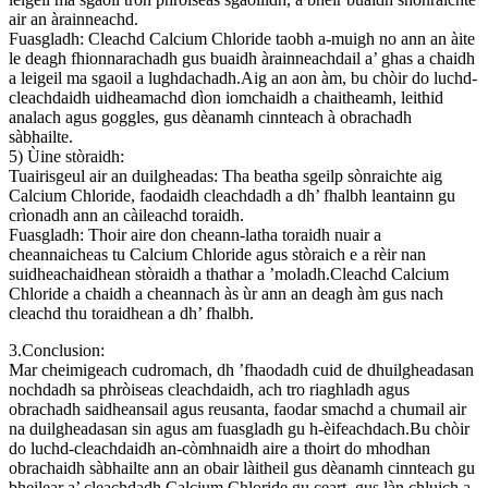
air an àrainneachd.
Fuasgladh: Cleachd Calcium Chloride taobh a-muigh no ann an àite
le deagh fhionnarachadh gus buaidh àrainneachdail a’ ghas a chaidh
a leigeil ma sgaoil a lughdachadh.Aig an aon àm, bu chòir do luchd-
cleachdaidh uidheamachd dìon iomchaidh a chaitheamh, leithid
analach agus goggles, gus dèanamh cinnteach à obrachadh
sàbhailte.
5) Ùine stòraidh:
Tuairisgeul air an duilgheadas: Tha beatha sgeilp sònraichte aig
Calcium Chloride, faodaidh cleachdadh a dh’ fhalbh leantainn gu
crìonadh ann an càileachd toraidh.
Fuasgladh: Thoir aire don cheann-latha toraidh nuair a
cheannaicheas tu Calcium Chloride agus stòraich e a rèir nan
suidheachaidhean stòraidh a thathar a ’moladh.Cleachd Calcium
Chloride a chaidh a cheannach às ùr ann an deagh àm gus nach
cleachd thu toraidhean a dh’ fhalbh.
3.Conclusion:
Mar cheimigeach cudromach, dh ’fhaodadh cuid de dhuilgheadasan
nochdadh sa phròiseas cleachdaidh, ach tro riaghladh agus
obrachadh saidheansail agus reusanta, faodar smachd a chumail air
na duilgheadasan sin agus am fuasgladh gu h-èifeachdach.Bu chòir
do luchd-cleachdaidh an-còmhnaidh aire a thoirt do mhodhan
obrachaidh sàbhailte ann an obair làitheil gus dèanamh cinnteach gu
bheilear a’ cleachdadh Calcium Chloride gu ceart, gus làn chluich a