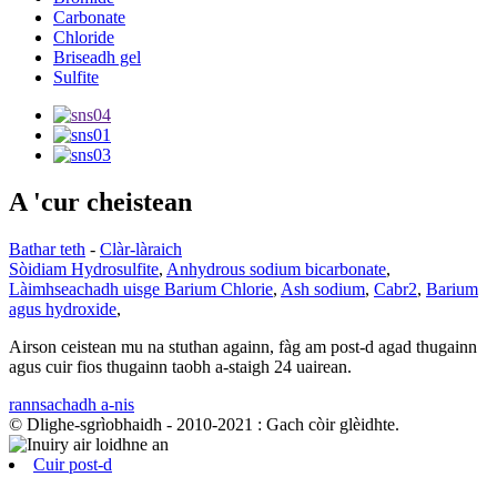
Carbonate
Chloride
Briseadh gel
Sulfite
A 'cur cheistean
Bathar teth
-
Clàr-làraich
Sòidiam Hydrosulfite
,
Anhydrous sodium bicarbonate
,
Làimhseachadh uisge Barium Chlorie
,
Ash sodium
,
Cabr2
,
Barium
agus hydroxide
,
Airson ceistean mu na stuthan againn, fàg am post-d agad thugainn
agus cuir fios thugainn taobh a-staigh 24 uairean.
rannsachadh a-nis
© Dlighe-sgrìobhaidh - 2010-2021 : Gach còir glèidhte.
Cuir post-d