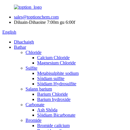
sales@toptionchem.com
Diluain-Dihaoine 7:00m gu 6:00f
English
Dhachaigh
Bathar
Chloride
Calcium Chloride
Magnesium Chloride
Sulfite
Metabisulphite sodium
Sòidiam sulfite
Sòidiam Hydrosulfite
Salann barium
Barium Chloride
Barium hydroxide
Carbonate
Ash Shòda
Sòidiam Bicarbonate
Bromide
Bromide cailcium