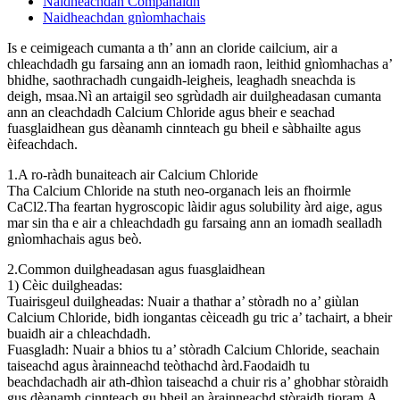
Naidheachdan Companaidh
Naidheachdan gnìomhachais
Is e ceimigeach cumanta a th’ ann an cloride cailcium, air a
chleachdadh gu farsaing ann an iomadh raon, leithid gnìomhachas a’
bhidhe, saothrachadh cungaidh-leigheis, leaghadh sneachda is
deigh, msaa.Nì an artaigil seo sgrùdadh air duilgheadasan cumanta
ann an cleachdadh Calcium Chloride agus bheir e seachad
fuasglaidhean gus dèanamh cinnteach gu bheil e sàbhailte agus
èifeachdach.
1.A ro-ràdh bunaiteach air Calcium Chloride
Tha Calcium Chloride na stuth neo-organach leis an fhoirmle
CaCl2.Tha feartan hygroscopic làidir agus solubility àrd aige, agus
mar sin tha e air a chleachdadh gu farsaing ann an iomadh sealladh
gnìomhachais agus beò.
2.Common duilgheadasan agus fuasglaidhean
1) Cèic duilgheadas:
Tuairisgeul duilgheadas: Nuair a thathar a’ stòradh no a’ giùlan
Calcium Chloride, bidh iongantas cèiceadh gu tric a’ tachairt, a bheir
buaidh air a chleachdadh.
Fuasgladh: Nuair a bhios tu a’ stòradh Calcium Chloride, seachain
taiseachd agus àrainneachd teòthachd àrd.Faodaidh tu
beachdachadh air ath-dhìon taiseachd a chuir ris a’ ghobhar stòraidh
gus dèanamh cinnteach gu bheil an àrainneachd stòraidh tioram.A