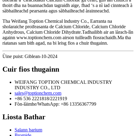
thoirt dha na buannachdan tagraidh aige, fhad ‘s a nì iad cinnteach à
sàbhailteachd pearsanta agus sàbhailteachd àrainneachd.
Tha Weifang Toption Chemical lndustry Co., Earranta na
sholaraiche proifeasanta de Calcium Chloride, Calcium Chloride
Anhydrous, Calcium Chloride Dihydrate.Tadhailibh air an làrach-lìn
againn www.toptionchem.com airson tuilleadh fiosrachaidh.Ma tha
riatanas sam bith agad, na bi leisg fios a chuir thugainn.
Ùine puist: Giblean-10-2024
Cuir fios thugainn
WEIFANG TOPTION CHEMICAL INDUSTRY
INDUSTRY CO., LTD
sales@toptionchem.com
+86 536 2221818/2221919
Fòn-làimhe/WhatsApp: +86 13356367799
Liosta Bathar
Salann barium
Bromide