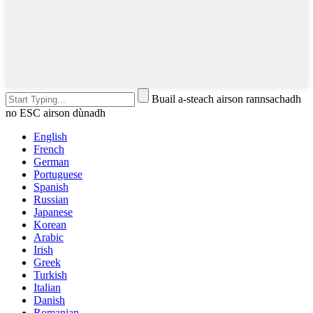
Buail a-steach airson rannsachadh
no ESC airson dùnadh
English
French
German
Portuguese
Spanish
Russian
Japanese
Korean
Arabic
Irish
Greek
Turkish
Italian
Danish
Romanian