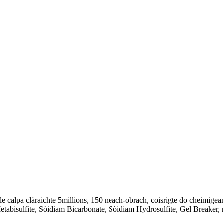
e calpa clàraichte 5millions, 150 neach-obrach, coisrigte do cheimigea
abisulfite, Sòidiam Bicarbonate, Sòidiam Hydrosulfite, Gel Breaker, 