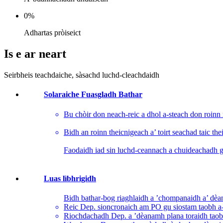
0
%
Adhartas pròiseict
Is e ar neart
Seirbheis teachdaiche, sàsachd luchd-cleachdaidh
Solaraiche Fuasgladh Bathar
Bu chòir don neach-reic a dhol a-steach don roinn
Bidh an roinn theicnigeach a’ toirt seachad taic th
Faodaidh iad sin luchd-ceannach a chuideachadh gu
Luas lìbhrigidh
Bidh bathar-bog riaghlaidh a ’chompanaidh a’ dèan
Reic Dep. sioncronaich am PO gu siostam taobh a-
Riochdachadh Dep. a ’dèanamh plana toraidh taobh