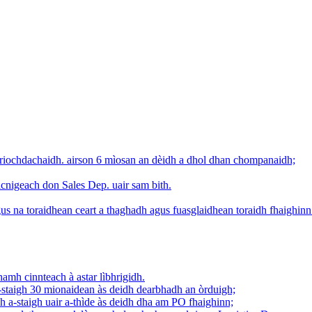
 riochdachaidh. airson 6 mìosan an dèidh a dhol dhan chompanaidh;
eicnigeach don Sales Dep. uair sam bith.
s na toraidhean ceart a thaghadh agus fuasglaidhean toraidh fhaighinn 
amh cinnteach à astar lìbhrigidh.
staigh 30 mionaidean às deidh dearbhadh an òrduigh;
 a-staigh uair a-thìde às deidh dha am PO fhaighinn;