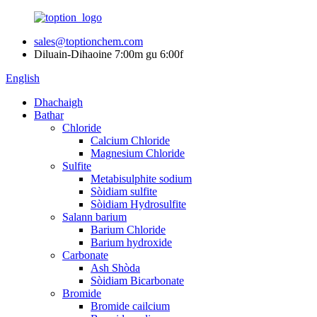
sales@toptionchem.com
Diluain-Dihaoine 7:00m gu 6:00f
English
Dhachaigh
Bathar
Chloride
Calcium Chloride
Magnesium Chloride
Sulfite
Metabisulphite sodium
Sòidiam sulfite
Sòidiam Hydrosulfite
Salann barium
Barium Chloride
Barium hydroxide
Carbonate
Ash Shòda
Sòidiam Bicarbonate
Bromide
Bromide cailcium