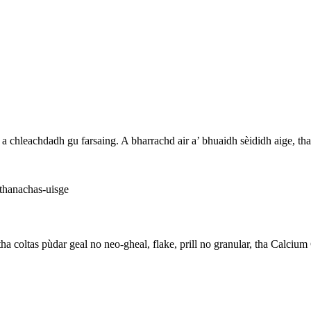
a chleachdadh gu farsaing. A bharrachd air a’ bhuaidh sèididh aige, t
tha coltas pùdar geal no neo-gheal, flake, prill no granular, tha Calci