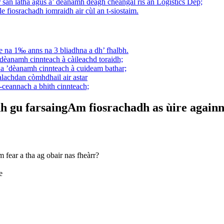
san latha agus a’ dèanamh deagh cheangal ris an Logistics Dep;
e fiosrachadh iomraidh air cùl an t-siostaim.
le na 1‰ anns na 3 bliadhna a dh’ fhalbh.
dèanamh cinnteach à càileachd toraidh;
 a ’dèanamh cinnteach à cuideam bathar;
lachdan còmhdhail air astar
-ceannach a bhith cinnteach;
h gu farsaing
Am fiosrachadh as ùire again
fear a tha ag obair nas fheàrr?
e