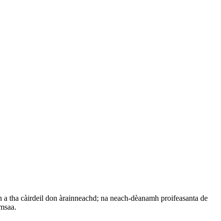
n a tha càirdeil don àrainneachd; na neach-dèanamh proifeasanta de
msaa.