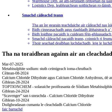
Warehouse Dep. ag ath-sgrùdadh òrdughan dà uair 
Logistics Dep. leabhraichean soithichean ro-làimh l
Smachd càileachd teann
Tha an ìre gearain teachdaiche air càileachd nas ìs
Bidh cinneasachadh agus riaghladh àbhaisteach a’ 
Bidh loidhne pacaidh is cuideam fèin-ghluasadach
Smachd càileachd pacaidh teann, coinnich ri feuma
Thoir seachad dealbhan luchdachadh, leig le luchd
Tha na toraidhean againn air an cleachdad
Mar-07-2025
Metabisulphite sodium: stuth ceimigeach ioma-chruthach
Cèitean-08-2024
Calcium Chloride Dihydrate agus Calcium Chloride Anhydrous, dè am 
Giblean-28-2024
TOPTIONCHEM - solaraiche proifeasanta de Sòidiam Metabisulphit
Giblean-24-2024
“Scavenger” san t-sneachda - Calcium Chloride Dihydrate
Giblean-10-2024
Duilgheadasan cumanta le cleachdadh Calcium Chloride
faic barrachd