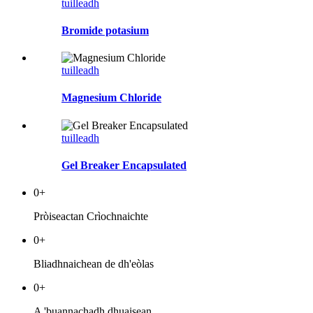
tuilleadh
Bromide potasium
tuilleadh
Magnesium Chloride
tuilleadh
Gel Breaker Encapsulated
0
+
Pròiseactan Crìochnaichte
0
+
Bliadhnaichean de dh'eòlas
0
+
A 'buannachadh dhuaisean