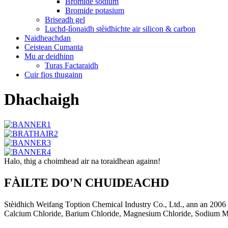
Bromide sodium
Bromide potasium
Briseadh gel
Luchd-lìonaidh stèidhichte air silicon & carbon
Naidheachdan
Ceistean Cumanta
Mu ar deidhinn
Turas Factaraidh
Cuir fios thugainn
Dhachaigh
Halo, thig a choimhead air na toraidhean againn!
FÀILTE DO'N CHUIDEACHD
Stèidhich Weifang Toption Chemical Industry Co., Ltd., ann an 2006 l
Calcium Chloride, Barium Chloride, Magnesium Chloride, Sodium Met