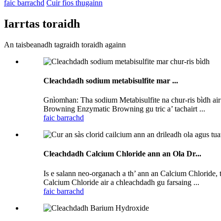
faic barrachd
Cuir fios thugainn
Iarrtas toraidh
An taisbeanadh tagraidh toraidh againn
Cleachdadh sodium metabisulfite mar ...
Gnìomhan: Tha sodium Metabisulfite na chur-ris bìdh air 
Browning Enzymatic Browning gu tric a’ tachairt ...
faic barrachd
Cleachdadh Calcium Chloride ann an Ola Dr...
Is e salann neo-organach a th’ ann an Calcium Chloride, 
Calcium Chloride air a chleachdadh gu farsaing ...
faic barrachd