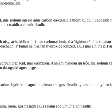
enolphthalein.
, gus sodium ogsaid agus carbon dà-ogsaid a thoirt gu buil; Faodaidh f
 bloc cruaidh a chruthachadh.
 uisgeach, bidh na h-ianan carbonat ionized a 'tighinn còmhla ri ianan
dachadh, a' fàgail na h-ianan hydroxide ionized, agus mar sin tha pH an
ydrochloric acid, mar eisimpleir. Ann am meudan gu leòr, tha sodium ch
n dà-ogsaid agus uisge.
barium hydroxide agus bunaitean eile gus sileadh agus sodium hydroxid
rium, msaa, gus frasadh agus salann sodium ùr a ghineadh: