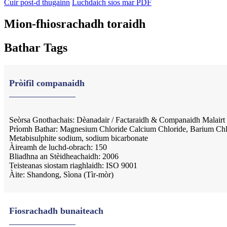
Cuir post-d thugainn
Luchdaich sìos mar PDF
Mion-fhiosrachadh toraidh
Bathar Tags
Pròifil companaidh
Seòrsa Gnothachais: Dèanadair / Factaraidh & Companaidh Malairt
Prìomh Bathar: Magnesium Chloride Calcium Chloride, Barium Chl
Metabisulphite sodium, sodium bicarbonate
Àireamh de luchd-obrach: 150
Bliadhna an Stèidheachaidh: 2006
Teisteanas siostam riaghlaidh: ISO 9001
Àite: Shandong, Sìona (Tìr-mòr)
Fiosrachadh bunaiteach