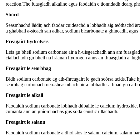
reaction.The fuasgladh alkaline agus faodaidh e tionndadh dearg ph
S
bòrd
Seasmhachd làidir, ach faodar cuideachd a lobhadh aig teòthachd àrd
a ghabhail a-steach san adhar, sodium bicarbonate a ghineadh, agus
Freagairt hydrolysis
Leis gu bheil sodium carbonate air a h-uisgeachadh ann am fuasgladh
ciallachadh gu bheil na h-ianan hydrogen anns an fhuasgladh a 'lùgh
Freagairt le searbhag
Bidh sodium carbonate ag ath-fhreagairt le gach seòrsa acids.Take h
searbhag carbonach neo-sheasmhach air a lobhadh sa bhad gu carbo
Freagairt le alkali
Faodaidh sodium carbonate lobhadh dùbailte le calcium hydroxide, 
cumanta ann an gnìomhachas gus soda caustic ullachadh.
Freagairt le salann
Faodaidh sodium carbonate a dhol sìos le salann calcium, salann ba