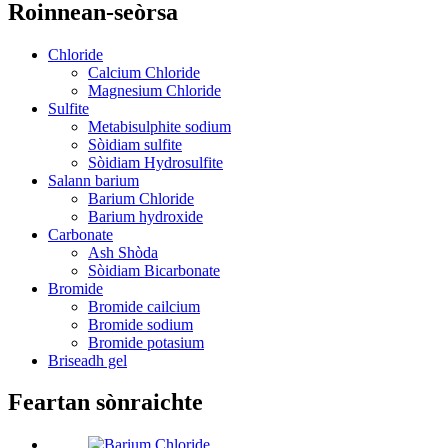
Roinnean-seòrsa
Chloride
Calcium Chloride
Magnesium Chloride
Sulfite
Metabisulphite sodium
Sòidiam sulfite
Sòidiam Hydrosulfite
Salann barium
Barium Chloride
Barium hydroxide
Carbonate
Ash Shòda
Sòidiam Bicarbonate
Bromide
Bromide cailcium
Bromide sodium
Bromide potasium
Briseadh gel
Feartan sònraichte