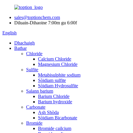
sales@toptionchem.com
Diluain-Dihaoine 7:00m gu 6:00f
English
Dhachaigh
Bathar
Chloride
Calcium Chloride
Magnesium Chloride
Sulfite
Metabisulphite sodium
Sòidiam sulfite
Sòidiam Hydrosulfite
Salann barium
Barium Chloride
Barium hydroxide
Carbonate
Ash Shòda
Sòidiam Bicarbonate
Bromide
Bromide cailcium