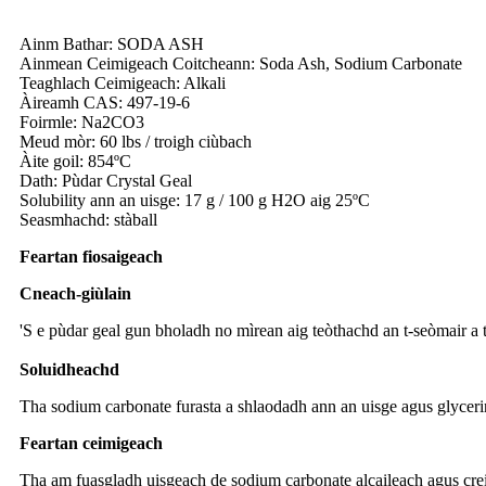
Ainm Bathar: SODA ASH
Ainmean Ceimigeach Coitcheann: Soda Ash, Sodium Carbonate
Teaghlach Ceimigeach: Alkali
Àireamh CAS: 497-19-6
Foirmle: Na2CO3
Meud mòr: 60 lbs / troigh ciùbach
Àite goil: 854ºC
Dath: Pùdar Crystal Geal
Solubility ann an uisge: 17 g / 100 g H2O aig 25ºC
Seasmhachd: stàball
Feartan fiosaigeach
C
neach-giùlain
'S e pùdar geal gun bholadh no mìrean aig teòthachd an t-seòmair a 
S
oluidheachd
Tha sodium carbonate furasta a shlaodadh ann an uisge agus glyceri
Feartan ceimigeach
Tha am fuasgladh uisgeach de sodium carbonate alcaileach agus crei