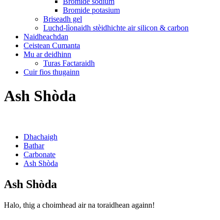
Bromide sodium
Bromide potasium
Briseadh gel
Luchd-lìonaidh stèidhichte air silicon & carbon
Naidheachdan
Ceistean Cumanta
Mu ar deidhinn
Turas Factaraidh
Cuir fios thugainn
Ash Shòda
Dhachaigh
Bathar
Carbonate
Ash Shòda
Ash Shòda
Halo, thig a choimhead air na toraidhean againn!