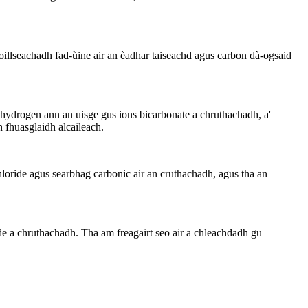
oillseachadh fad-ùine air an èadhar taiseachd agus carbon dà-ogsaid
 hydrogen ann an uisge gus ions bicarbonate a chruthachadh, a'
 fhuasglaidh alcaileach.
loride agus searbhag carbonic air an cruthachadh, agus tha an
e a chruthachadh. Tha am freagairt seo air a chleachdadh gu