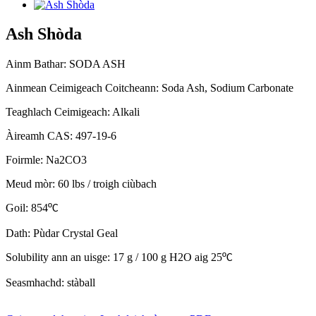
Ash Shòda
Ainm Bathar: SODA ASH
Ainmean Ceimigeach Coitcheann: Soda Ash, Sodium Carbonate
Teaghlach Ceimigeach: Alkali
Àireamh CAS: 497-19-6
Foirmle: Na2CO3
Meud mòr: 60 lbs / troigh ciùbach
Goil: 854
º
C
Dath: Pùdar Crystal Geal
Solubility ann an uisge: 17 g / 100 g H2O aig 25
º
C
Seasmhachd: stàball