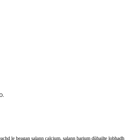
O.
eachd le beagan salann calcium, salann barium dùbailte lobhadh