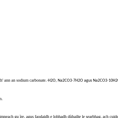
th' ann an sodium carbonate.
·
·
·
H2O, Na2CO3
7H2O agus Na2CO3
10H2
n.
mneach gu ìre, agus faodaidh e lobhadh dùbailte le searbhag, ach cuid